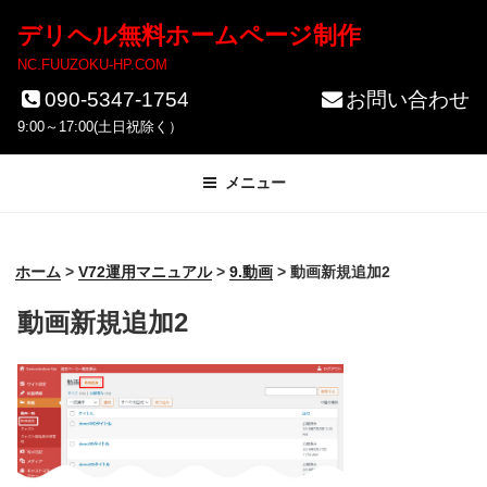
コ
デリヘル無料ホームページ制作
ン
NC.FUUZOKU-HP.COM
テ
090-5347-1754
お問い合わせ
ン
9:00～17:00(土日祝除く）
ツ
メニュー
へ
ス
キ
ホーム
>
V72運用マニュアル
>
9.動画
>
動画新規追加2
ッ
動画新規追加2
プ