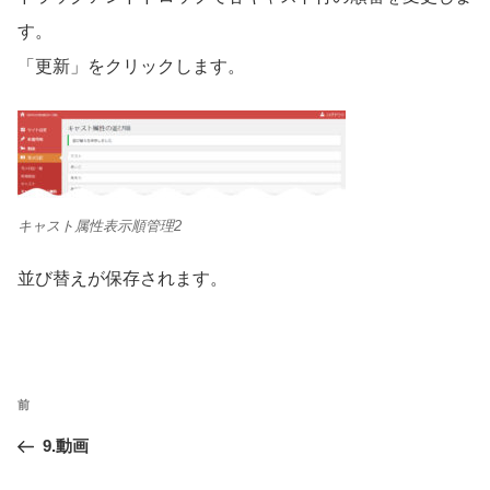
す。
「更新」をクリックします。
キャスト属性表示順管理2
並び替えが保存されます。
ペ
前
前
ー
9.動画
ジ
ナ