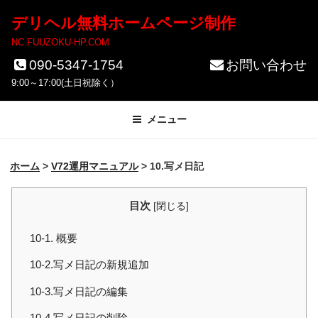
コ
デリヘル無料ホームページ制作
ン
NC.FUUZOKU-HP.COM
テ
090-5347-1754
お問い合わせ
ン
9:00～17:00(土日祝除く）
ツ
メニュー
へ
ス
ホーム
>
V72運用マニュアル
>
10.写メ日記
キ
ッ
目次
[
閉じる
]
プ
10-1. 概要
10-2.写メ日記の新規追加
10-3.写メ日記の編集
10-4.写メ日記の削除