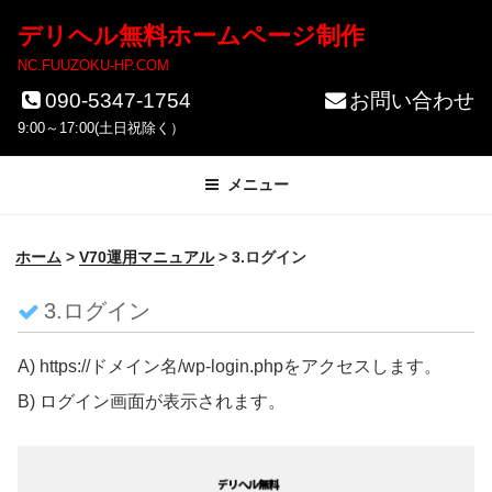
コ
デリヘル無料ホームページ制作
ン
NC.FUUZOKU-HP.COM
テ
090-5347-1754
お問い合わせ
ン
9:00～17:00(土日祝除く）
ツ
メニュー
へ
ス
ホーム
>
V70運用マニュアル
>
3.ログイン
キ
ッ
3.ログイン
プ
A) https://ドメイン名/wp-login.phpをアクセスします。
B) ログイン画面が表示されます。