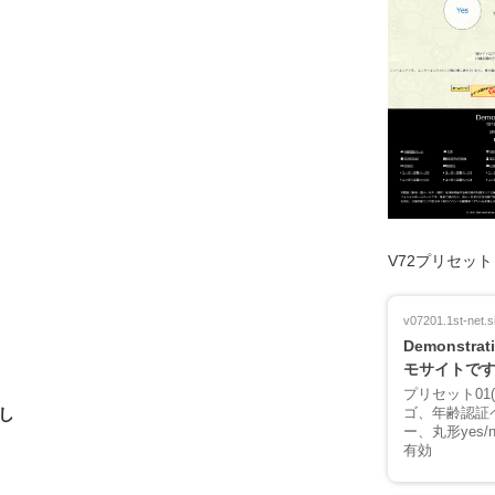
V72プリセッ
v07201.1st-net.si
Demonstrati
モサイトで
プリセット01
し
ゴ、年齢認証ペ
ー、丸形yes
有効