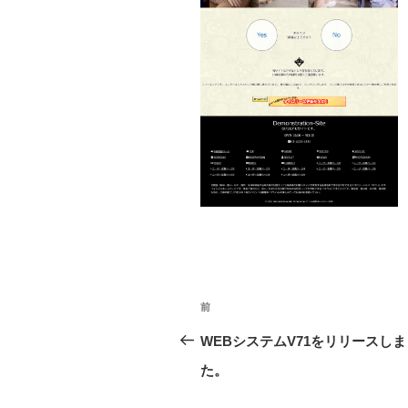
投
前
前
稿
の
WEBシステムV71をリリースしま
ナ
投
た。
ビ
稿