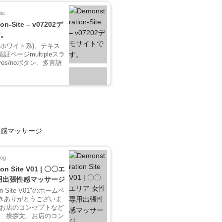
te
on-Site – v07202デ
す。
(ホワイト系)、テキス
ページmultipleスラ
es/noボタン、多言語
性感マッサージ
log
ion Site V01 | 〇〇エ
用出張性感マッサージ
ion Site V01"のホームペ
きありがとうございま
、お店のコンセプトなど
。 挨拶文、お店のコン