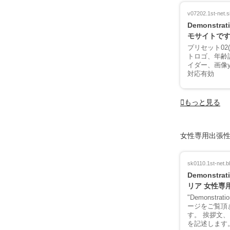
v07202.1st-net.si
Demonstrati
モサイトで
プリセット02
トロゴ、年齢認証
イダー、画像y
対応有効
もっと見る
女性専用出張
sk0110.1st-net.b
Demonstrat
リア 女性専
"Demonstrat
ージをご覧頂
す。 挨拶文
を記述します