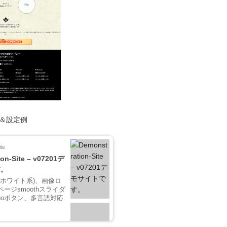
ト＆設定例
te
on-Site – v07201デ
す。
(ホワイト系)、画像ロ
ージsmoothスライダ
/noボタン、多言語対応