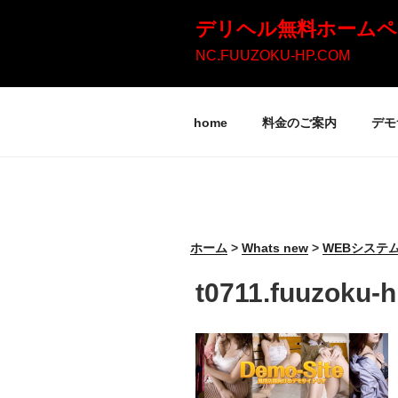
コ
デリヘル無料ホームペ
ン
NC.FUUZOKU-HP.COM
テ
ン
home
料金のご案内
デモ
ツ
へ
ス
キ
ッ
ホーム
>
Whats new
>
WEBシステ
プ
t0711.fuuzoku-