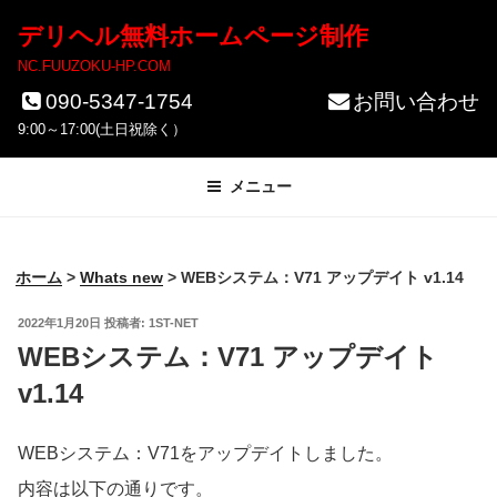
コ
デリヘル無料ホームページ制作
ン
NC.FUUZOKU-HP.COM
テ
090-5347-1754
お問い合わせ
ン
9:00～17:00(土日祝除く）
ツ
メニュー
へ
ス
キ
ホーム
>
Whats new
>
WEBシステム：V71 アップデイト v1.14
ッ
投
2022年1月20日
投稿者:
1ST-NET
プ
稿
WEBシステム：V71 アップデイト
日:
v1.14
WEBシステム：V71をアップデイトしました。
内容は以下の通りです。