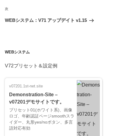
ビ
投
次
次
ゲ
稿
ー
の
WEBシステム：V71 アップデイト v1.15
シ
投
ョ
稿
ン
WEBシステム
V72プリセット＆設定例
v07201.1st-net.site
Demonstration-Site –
v07201デモサイトです。
プリセット01(ホワイト系)、画像
ロゴ、年齢認証ページsmoothスラ
イダー、丸形yes/noボタン、多言
語対応有効