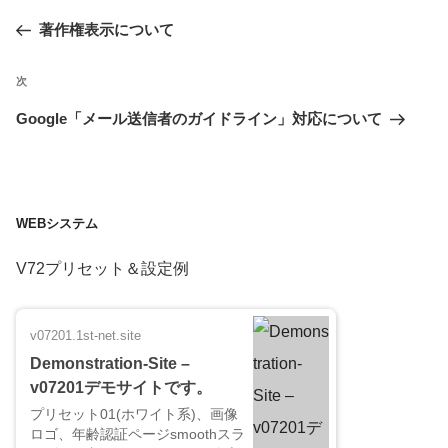
稿
の
著作権表示について
ナ
ビ
投
次
次
ゲ
稿
ー
の
Google「メール送信者のガイドライン」対応について
シ
投
ョ
稿
ン
WEBシステム
V72プリセット＆設定例
v07201.1st-net.site
Demonstration-Site –
v07201デモサイトです。
プリセット01(ホワイト系)、画像
ロゴ、年齢認証ページsmoothスラ