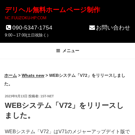
コ
デリヘル無料ホームページ制作
ン
NC.FUUZOKU-HP.COM
テ
090-5347-1754
お問い合わせ
ン
9:00～17:00(土日祝除く）
ツ
メニュー
へ
ス
キ
ホーム
>
Whats new
>
WEBシステム「V72」をリリースしまし
ッ
た。
プ
投
2023年9月13日
投稿者:
1ST-NET
稿
WEBシステム「V72」をリリースし
日:
ました。
WEBシステム「V72」はV71のメジャーアップデイト版で