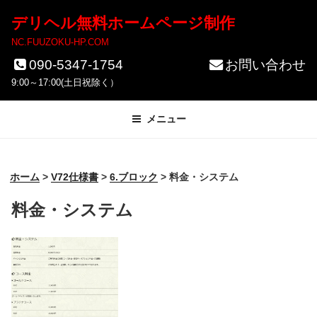
コ
デリヘル無料ホームページ制作
ン
NC.FUUZOKU-HP.COM
テ
090-5347-1754
お問い合わせ
ン
9:00～17:00(土日祝除く）
ツ
メニュー
へ
ス
キ
ホーム
>
V72仕様書
>
6.ブロック
>
料金・システム
ッ
料金・システム
プ