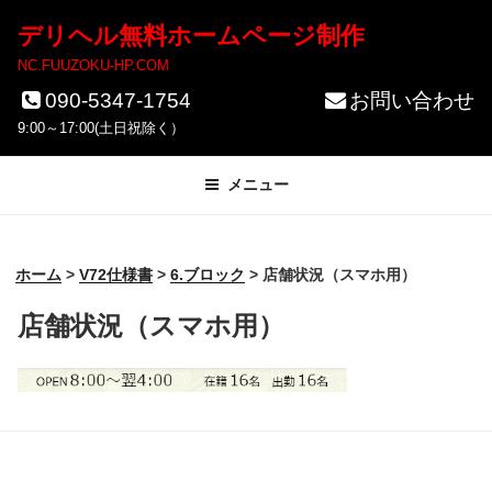
コ
デリヘル無料ホームページ制作
ン
NC.FUUZOKU-HP.COM
テ
090-5347-1754
お問い合わせ
ン
9:00～17:00(土日祝除く）
ツ
メニュー
へ
ス
キ
ホーム
>
V72仕様書
>
6.ブロック
>
店舗状況（スマホ用）
ッ
店舗状況（スマホ用）
プ