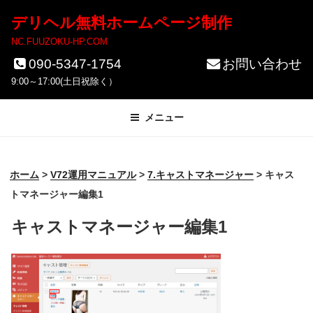
コ
デリヘル無料ホームページ制作
ン
NC.FUUZOKU-HP.COM
テ
090-5347-1754
お問い合わせ
ン
9:00～17:00(土日祝除く）
ツ
メニュー
へ
ス
キ
ホーム
>
V72運用マニュアル
>
7.キャストマネージャー
>
キャス
ッ
トマネージャー編集1
プ
キャストマネージャー編集1