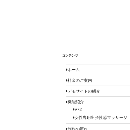
ビ
ゲ
ー
シ
ョ
ン
コンテンツ
ホーム
料金のご案内
デモサイトの紹介
機能紹介
V72
女性専用出張性感マッサージ
制作の流れ