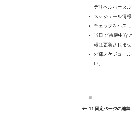
デリヘルポータル
スケジュール情報
チェックをパスし
当日で
'
待機中
'
な
報は更新されませ
外部スケジュール
い。
ペ
前
前
ー
11.固定ページの編集
ジ
ナ