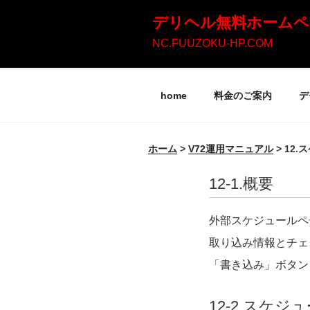
コ
デリヘル無料ホームペ
ン
NC.FUUZOKU-HP.COM
テ
ン
home
料金のご案内
デ
ツ
へ
ス
ホーム
>
V72運用マニュアル
>
12.
キ
12-1.
概要
ッ
プ
外部スケジュールペ
取り込み情報とチェ
「書き込み」ボタン
12-2.
スケジュ