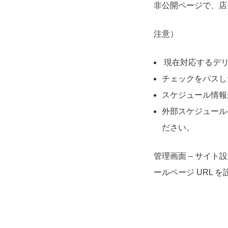
非公開ページで、店
注意）
現在対応するデリ
チェックをパスし
スケジュール情報
外部スケジュール
ださい。
管理画面 – サイト
ールページ URL 
ペ