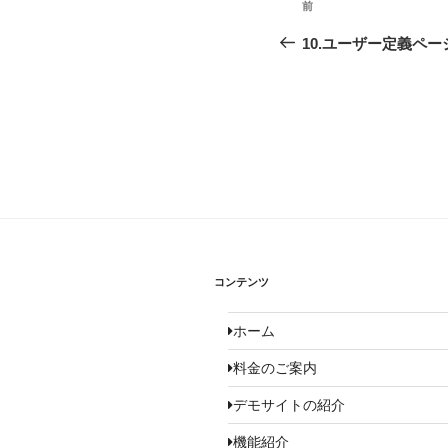
前
前
ー
10.ユーザー定義ペー
ジ
ナ
ビ
ゲ
ー
シ
ョ
コンテンツ
ン
ホーム
料金のご案内
デモサイトの紹介
機能紹介