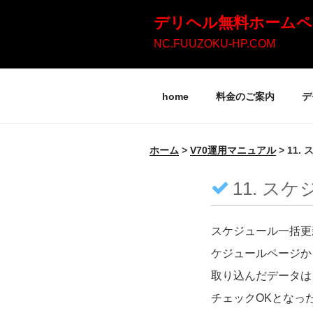
コ
デリヘル無料ホームペ
ン
NC.FUUZOKU-HP.COM
テ
ン
home
料金のご案内
デ
ツ
へ
ス
ホーム
>
V70運用マニュアル
>
11.
キ
11. ス
ッ
プ
スケジュール一括更
ケジュールページか
取り込んだデータは
チェックOKとなっ