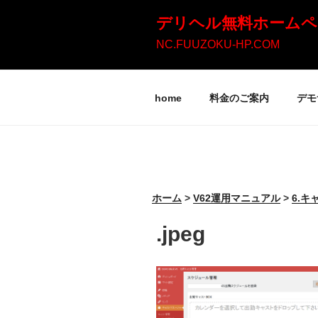
コ
デリヘル無料ホームペ
ン
NC.FUUZOKU-HP.COM
テ
ン
home
料金のご案内
デモ
ツ
へ
ス
キ
ッ
ホーム
>
V62運用マニュアル
>
6.
プ
.jpeg