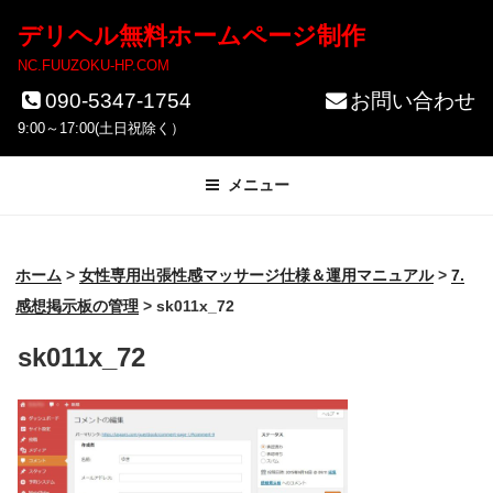
コ
デリヘル無料ホームページ制作
ン
NC.FUUZOKU-HP.COM
テ
090-5347-1754
お問い合わせ
ン
9:00～17:00(土日祝除く）
ツ
メニュー
へ
ス
キ
ホーム
>
女性専用出張性感マッサージ仕様＆運用マニュアル
>
7.
ッ
感想掲示板の管理
>
sk011x_72
プ
sk011x_72