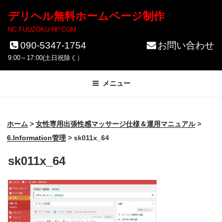
コ
デリヘル無料ホームページ制作
ン
NC.FUUZOKU-HP.COM
テ
090-5347-1754
お問い合わせ
ン
9:00～17:00(土日祝除く）
ツ
メニュー
へ
ス
キ
ホーム
>
女性専用出張性感マッサージ仕様＆運用マニュアル
>
ッ
6.Information管理
>
sk011x_64
プ
sk011x_64