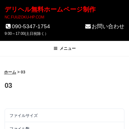
コ
デリヘル無料ホームページ制作
ン
NC.FUUZOKU-HP.COM
テ
090-5347-1754
お問い合わせ
ン
9:00～17:00(土日祝除く）
ツ
メニュー
へ
ス
キ
ホーム
>
03
ッ
03
プ
ファイルサイズ
160.28 KB
ファイル数
1