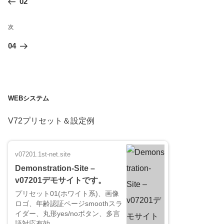
の
02
ナ
ビ
投
次
次
ゲ
稿
ー
の
04
シ
投
ョ
稿
ン
WEBシステム
V72プリセット＆設定例
v07201.1st-net.site
Demonstration-Site –
v07201デモサイトです。
プリセット01(ホワイト系)、画像
ロゴ、年齢認証ページsmoothスラ
イダー、丸形yes/noボタン、多言
語対応有効