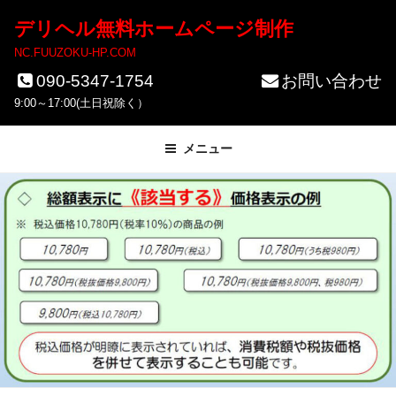
コ
デリヘル無料ホームページ制作
ン
NC.FUUZOKU-HP.COM
テ
090-5347-1754
お問い合わせ
ン
9:00～17:00(土日祝除く）
ツ
メニュー
へ
ス
キ
ッ
プ