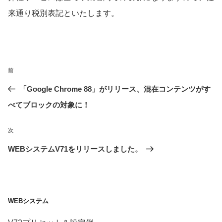
来通り税別表記といたします。
投
前
前
稿
の
「Google Chrome 88」がリリース、混在コンテンツがす
ナ
ビ
投
べてブロックの対象に！
ゲ
稿
ー
次
次
シ
の
WEBシステムV71をリリースしました。
ョ
投
ン
稿
WEBシステム