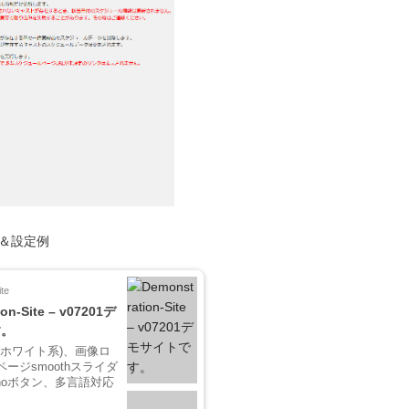
ト＆設定例
te
on-Site – v07201デ
す。
(ホワイト系)、画像ロ
ージsmoothスライダ
/noボタン、多言語対応