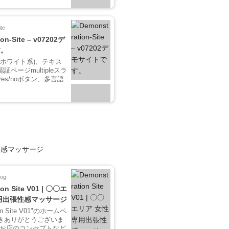
te
on-Site – v07202デ
す。
(ホワイト系)、テキス
ページmultipleスラ
es/noボタン、多言語
性感マッサージ
log
ion Site V01 | 〇〇エ
用出張性感マッサージ
ion Site V01"のホームペ
きありがとうございま
、お店のコンセプトなど