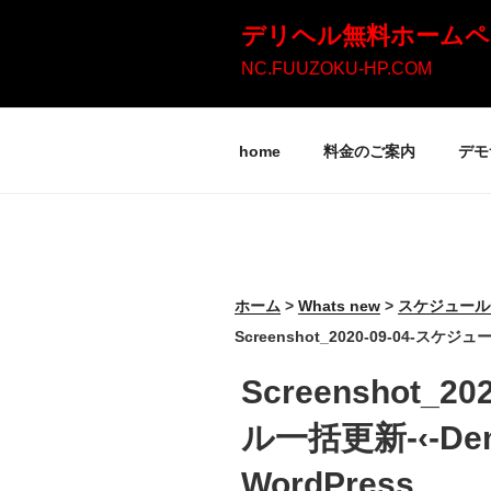
コ
デリヘル無料ホームペ
ン
NC.FUUZOKU-HP.COM
テ
ン
home
料金のご案内
デモ
ツ
へ
ス
キ
ッ
ホーム
>
Whats new
>
スケジュール
プ
Screenshot_2020-09-04-スケジュー
Screenshot_2
ル一括更新-‹-Demon
WordPress