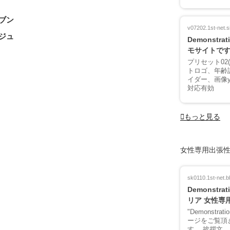
ブン
v07202.1st-net.si
ジュ
Demonstrati
モサイトで
プリセット02
トロゴ、年齢認証
イダー、画像y
対応有効
もっと見る
女性専用出張
sk0110.1st-net.b
Demonstrat
リア 女性専
"Demonstrat
ージをご覧頂
す。 挨拶文