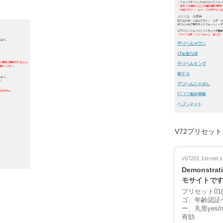
V72プリセッ
v07201.1st-net.si
Demonstrati
モサイトで
プリセット01
ゴ、年齢認証ペ
ー、丸形yes
有効