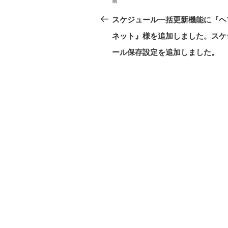
前
前
稿
の
スケジュール一括更新機能に『ヘ
ナ
投
ネット』様を追加しました。スケ
ビ
稿
ール保存設定を追加しました。
ゲ
ー
シ
ョ
ン